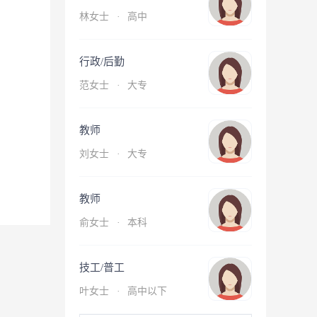
林女士
·
高中
行政/后勤
范女士
·
大专
教师
刘女士
·
大专
教师
俞女士
·
本科
技工/普工
叶女士
·
高中以下