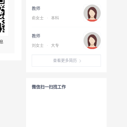
教师
俞女士
·
本科
教师
息
刘女士
·
大专
查看更多简历
微信扫一扫找工作